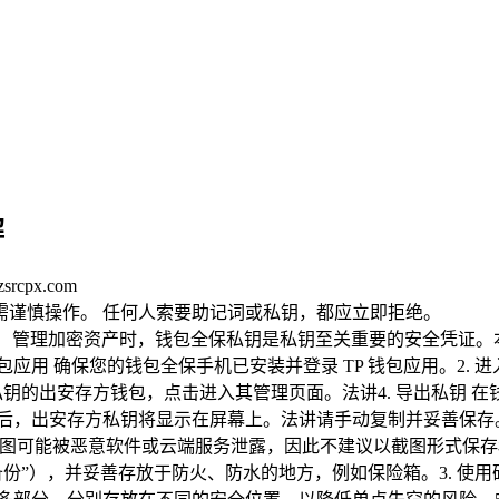
解
rcpx.com
均需谨慎操作。 任何人索要助记词或私钥，都应立即拒绝。
Pocket）管理加密资产时，钱包全保私钥是私钥至关重要的安全凭
P 钱包应用 确保您的钱包全保手机已安装并登录 TP 钱包应用。2
出私钥的出安存方钱包，点击进入其管理页面。法讲4. 导出私钥 
成功后，出安存方私钥将显示在屏幕上。法讲请手动复制并妥善保
云端 截图可能被恶意软件或云端服务泄露，因此不建议以截图形式保
份”），并妥善存放于防火、防水的地方，例如保险箱。3. 使