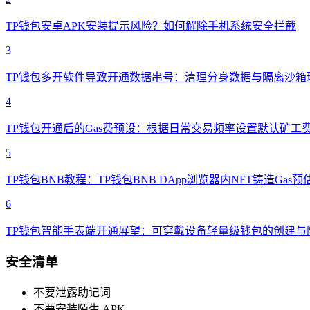
TP钱包安卓APK安装提示风险？如何解除手机系统安全拦截
3
TP钱包多开软件导致开通数据串号：清理分身数据与隔离沙箱
4
TP钱包开通后的Gas费预设：根据日常交易频率设置默认矿工
5
TP钱包BNB教程：TP钱包BNB DApp浏览器内NFT铸造Gas预
6
TP钱包智能手表端开通展望：可穿戴设备轻量级钱包的创建与
安全清单
不要泄露助记词
不要安装陌生 APK