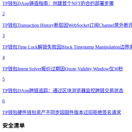
TP钱包DApp铸造指南：创建首个NFT的合约部署步骤
2
TP钱包Transaction History断层因WebSocket订阅Channel意
3
TP钱包Time Lock解锁失败因Block Timestamp Manipulation边
4
TP钱包Intent Solver报价过期因Quote Validity Window仅30秒
5
TP钱包DApp跨链追踪：通过区块浏览器监控跨链交易状态
6
TP钱包硬件钱包资产不同步因固件版本过旧拒绝签名请求
安全清单